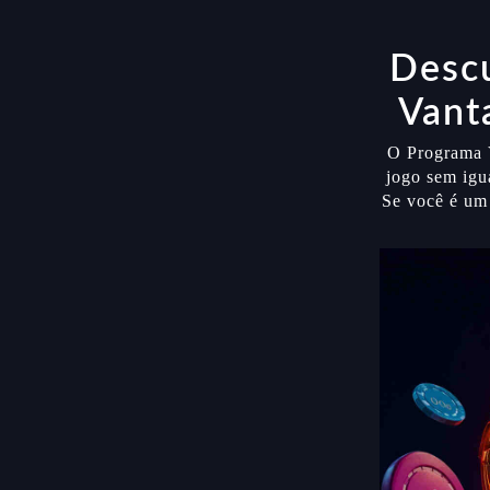
Desc
Vant
O Programa V
jogo sem igu
Se você é um