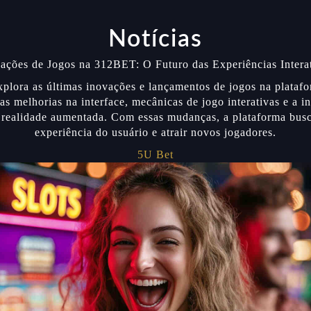
Notícias
ações de Jogos na 312BET: O Futuro das Experiências Intera
explora as últimas inovações e lançamentos de jogos na plata
as melhorias na interface, mecânicas de jogo interativas e a i
 realidade aumentada. Com essas mudanças, a plataforma busc
experiência do usuário e atrair novos jogadores.
5U Bet