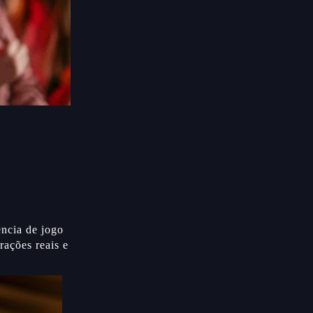
ncia de jogo
rações reais e