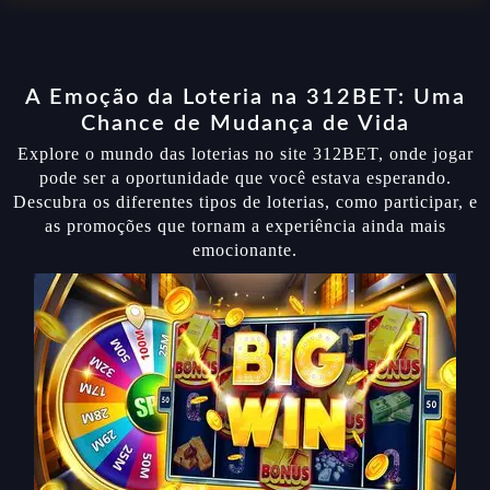
A Emoção da Loteria na 312BET: Uma
Chance de Mudança de Vida
Explore o mundo das loterias no site 312BET, onde jogar
pode ser a oportunidade que você estava esperando.
Descubra os diferentes tipos de loterias, como participar, e
as promoções que tornam a experiência ainda mais
emocionante.