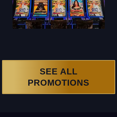
SEE ALL
PROMOTIONS