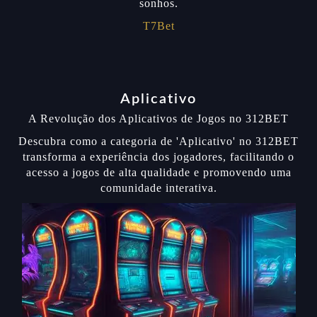
sonhos.
T7Bet
Aplicativo
A Revolução dos Aplicativos de Jogos no 312BET
Descubra como a categoria de 'Aplicativo' no 312BET
transforma a experiência dos jogadores, facilitando o
acesso a jogos de alta qualidade e promovendo uma
comunidade interativa.