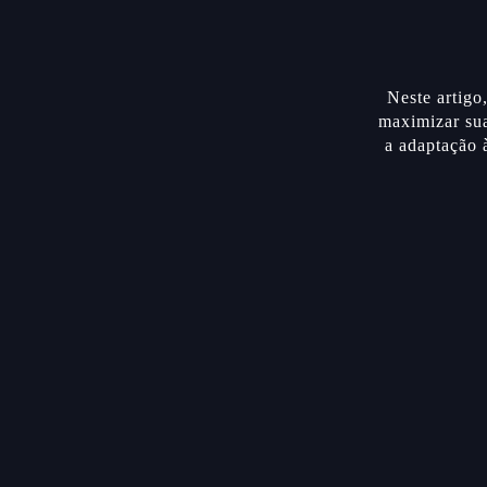
Neste artigo
maximizar sua
a adaptação 