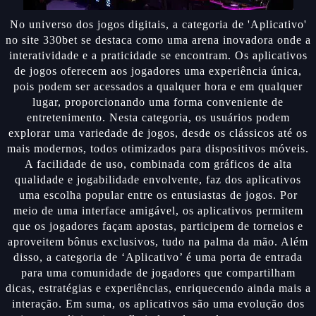
No universo dos jogos digitais, a categoria de 'Aplicativo'
no site 330bet se destaca como uma arena inovadora onde a
interatividade e a praticidade se encontram. Os aplicativos
de jogos oferecem aos jogadores uma experiência única,
pois podem ser acessados a qualquer hora e em qualquer
lugar, proporcionando uma forma conveniente de
entretenimento. Nesta categoria, os usuários podem
explorar uma variedade de jogos, desde os clássicos até os
mais modernos, todos otimizados para dispositivos móveis.
A facilidade de uso, combinada com gráficos de alta
qualidade e jogabilidade envolvente, faz dos aplicativos
uma escolha popular entre os entusiastas de jogos. Por
meio de uma interface amigável, os aplicativos permitem
que os jogadores façam apostas, participem de torneios e
aproveitem bônus exclusivos, tudo na palma da mão. Além
disso, a categoria de ‘Aplicativo’ é uma porta de entrada
para uma comunidade de jogadores que compartilham
dicas, estratégias e experiências, enriquecendo ainda mais a
interação. Em suma, os aplicativos são uma evolução dos