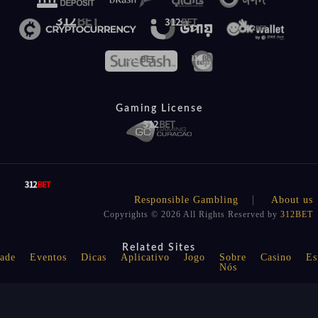
Gaming License
Responsible Gambling
About us
Copyrights © 2026 All Rights Reserved by
312BET
Related Sites
ade
Eventos
Dicas
Aplicativo
Jogo
Sobre
Casino
Es
Nós