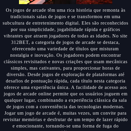
Os jogos de arcade têm uma rica história que remonta às
tradicionais salas de jogos e se transformou em uma
subcultura de entretenimento digital. Eles são reconhecidos
por sua simplicidade, jogabilidade rápida e gráficos
vibrantes que atraem jogadores de todas as idades. No site
312BET, a categoria de jogos de arcade se destaca,
oferecendo uma variedade de títulos que misturam
nostalgia e inovação. Os jogadores podem encontrar
clássicos revisitados e novas criações que usam mecânicas
simples, mas cativantes, para proporcionar horas de
diversão. Desde jogos de exploração de plataformas até
desafios de pontuação rápida, cada título nesta categoria
oferece uma experiência única. A facilidade de acesso aos
jogos de arcade online permite que os usuários joguem em
qualquer lugar, combinando a experiência clássica da sala
de jogos com a conveniência das tecnologias modernas.
Jogar um jogo de arcade é, muitas vezes, um convite para
revisitar memórias e desfrutar de um tempo de lazer rápido
e emocionante, tornando-se uma forma de fuga do