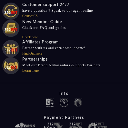
Customer support 24/7
have a question ? Speak to our agent online
Contact CS
New Member Guide
Check out FAQ and guides
Check now
Affiliates Program
Partner with us and earn some income!
Find Out more
Partnerships
Meet our Brand Ambassadors & Sports Partners
Learnt more
Info
Payment Partners