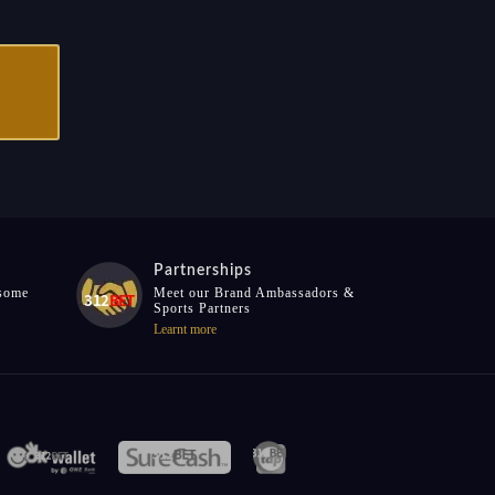
Partnerships
 some
Meet our Brand Ambassadors &
Sports Partners
Learnt more