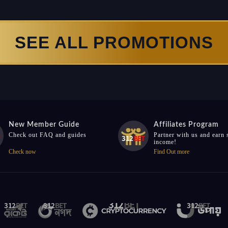
SEE ALL PROMOTIONS
New Member Guide
Affiliates Program
Check out FAQ and guides
Partner with us and earn
income!
Check now
Find Out more