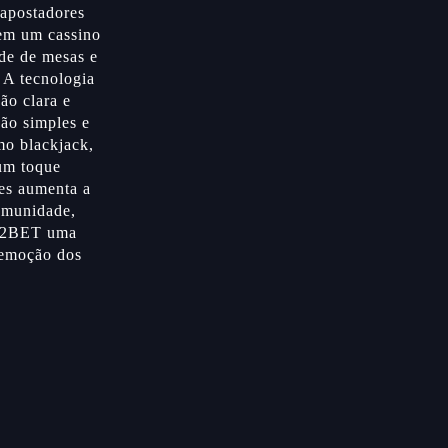
 apostadores
 em um cassino
ade de mesas e
 A tecnologia
ão clara e
ção simples e
mo blackjack,
 um toque
res aumenta a
omunidade,
 312BET uma
 emoção dos