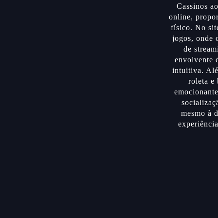
Cassinos ao
online, propo
físico. No si
jogos, onde 
de stream
envolvente d
intuitiva. A
roleta e
emocionante 
socializa
mesmo à di
experiênci