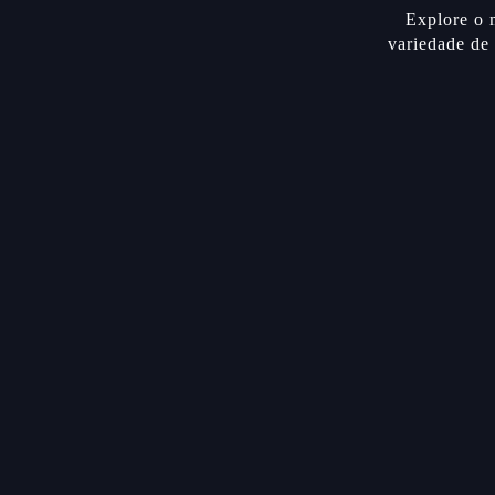
Explore o 
variedade de 