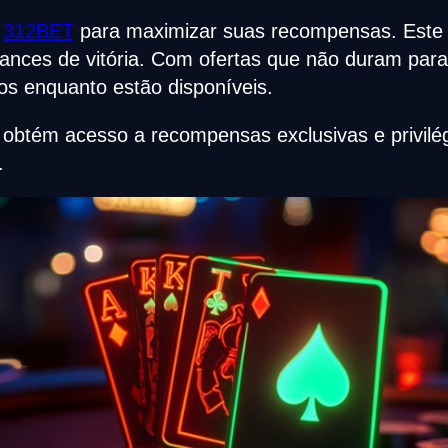
a
312BET
para maximizar suas recompensas. Este é
ances de vitória. Com ofertas que não duram para
os enquanto estão disponíveis.
tém acesso a recompensas exclusivas e privilég
.