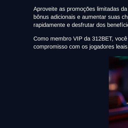
Aproveite as promoções limitadas d
bônus adicionais e aumentar suas ch
rapidamente e desfrutar dos benefíci
Como membro VIP da 312BET, você ob
compromisso com os jogadores leais