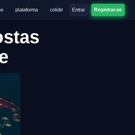
no
plataforma
colidir
Entrar
Registrar-se
ostas
e