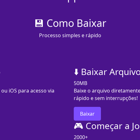
💾 Como Baixar
Processo simples e rápido
o
⬇️ Baixar Arquiv
50MB
 ou iOS para acesso via
Baixe o arquivo diretament
rápido e sem interrupções!
Baixar
🎮 Começar a J
2000+