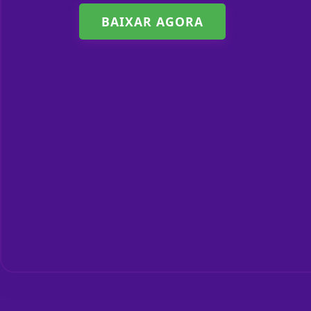
BAIXAR AGORA