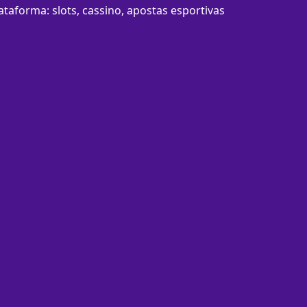
ataforma: slots, cassino, apostas esportivas