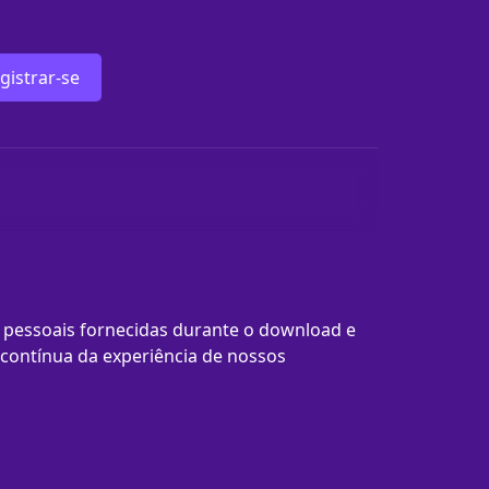
gistrar-se
 pessoais fornecidas durante o download e
 contínua da experiência de nossos