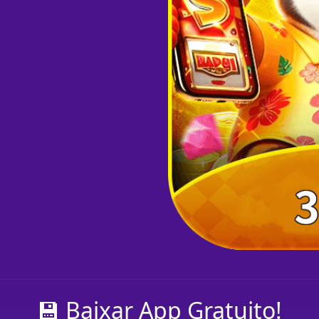
💾 Baixar App Gratuito!