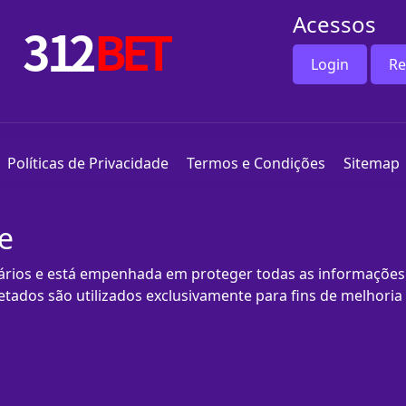
Acessos
Login
Re
Políticas de Privacidade
Termos e Condições
Sitemap
de
suários e está empenhada em proteger todas as informações
etados são utilizados exclusivamente para fins de melhoria