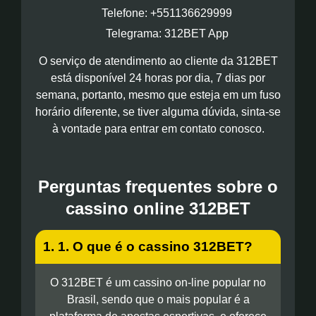
Telefone: +551136629999
Telegrama: 312BET App
O serviço de atendimento ao cliente da 312BET
está disponível 24 horas por dia, 7 dias por
semana, portanto, mesmo que esteja em um fuso
horário diferente, se tiver alguma dúvida, sinta-se
à vontade para entrar em contato conosco.
Perguntas frequentes sobre o
cassino online 312BET
1. 1. O que é o cassino 312BET?
O 312BET é um cassino on-line popular no
Brasil, sendo que o mais popular é a