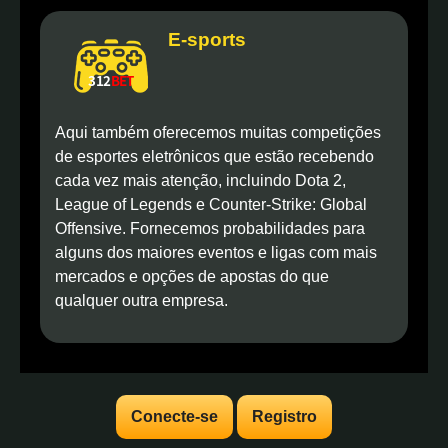
E-sports
Aqui também oferecemos muitas competições
de esportes eletrônicos que estão recebendo
cada vez mais atenção, incluindo Dota 2,
League of Legends e Counter-Strike: Global
Offensive. Fornecemos probabilidades para
alguns dos maiores eventos e ligas com mais
mercados e opções de apostas do que
qualquer outra empresa.
Conecte-se
Registro