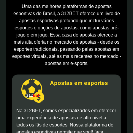
Uma das melhores plataformas de apostas
esportivas do Brasil, a 312BET oferece um livro de
apostas esportivas profundo que inclui vários
esportes e opções de apostas, como apostas pré-
jogo e em jogo. Essa casa de apostas oferece a
mais alta oferta no mercado de apostas - desde os
esportes tradicionais, passando pelas apostas em
esportes virtuais, até as mais recentes no mercado -
apostas em e-sports.
Apostas em esportes
Na 312BET, somos especializados em oferecer
uma experiência de apostas de alto nível a
todos os fãs de esportes! Nossa plataforma de
apostas esportivas permite que você faça