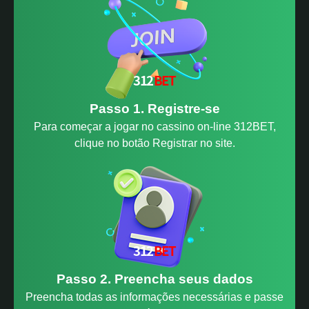
Passo 1. Registre-se
Para começar a jogar no cassino on-line 312BET,
clique no botão Registrar no site.
Passo 2. Preencha seus dados
Preencha todas as informações necessárias e passe