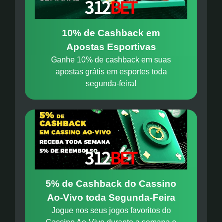
10% de Cashback em
Apostas Esportivas
Ganhe 10% de cashback em suas
apostas grátis em esportes toda
segunda-feira!
5% de Cashback do Cassino
Ao-Vivo toda Segunda-Feira
Jogue nos seus jogos favoritos do