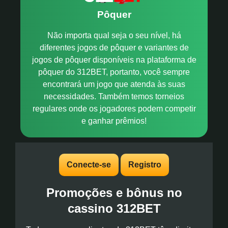
Pôquer
Não importa qual seja o seu nível, há
diferentes jogos de pôquer e variantes de
jogos de pôquer disponíveis na plataforma de
pôquer do 312BET, portanto, você sempre
encontrará um jogo que atenda às suas
necessidades. Também temos torneios
regulares onde os jogadores podem competir
e ganhar prêmios!
Conecte-se
Registro
Promoções e bônus no
cassino 312BET