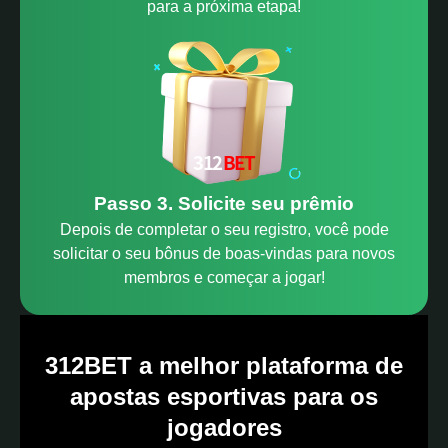
para a próxima etapa!
Passo 3. Solicite seu prêmio
Depois de completar o seu registro, você pode
solicitar o seu bônus de boas-vindas para novos
membros e começar a jogar!
312BET a melhor plataforma de
apostas esportivas para os
jogadores