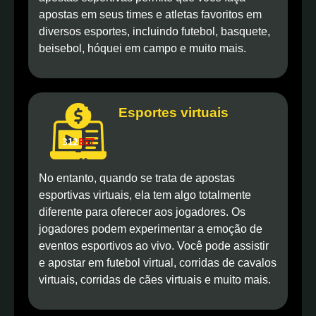
apostas em seus times e atletas favoritos em
diversos esportes, incluindo futebol, basquete,
beisebol, hóquei em campo e muito mais.
Esportes virtuais
No entanto, quando se trata de apostas
esportivas virtuais, ela tem algo totalmente
diferente para oferecer aos jogadores. Os
jogadores podem experimentar a emoção de
eventos esportivos ao vivo. Você pode assistir
e apostar em futebol virtual, corridas de cavalos
virtuais, corridas de cães virtuais e muito mais.