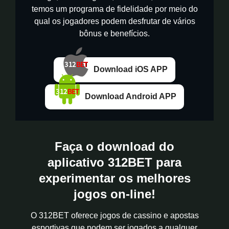
temos um programa de fidelidade por meio do
qual os jogadores podem desfrutar de vários
bônus e benefícios.
Download iOS APP
Download Android APP
Faça o download do
aplicativo 312BET para
experimentar os melhores
jogos on-line!
O 312BET oferece jogos de cassino e apostas
esportivas que podem ser jogados a qualquer