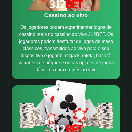
Cassino ao vivo
Os jogadores podem experimentar jogos de
cassino reais no cassino ao vivo 312BET. Os
jogadores podem desfrutar de jogos de mesa
clássicos, transmitidos ao vivo para o seu
dispositivo e jogar blackjack, roleta, bacará,
variantes de pôquer e outras opções de jogos
clássicos com crupiês ao vivo.