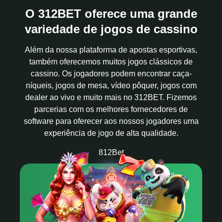
O 312BET oferece uma grande
variedade de jogos de cassino
Além da nossa plataforma de apostas esportivas,
também oferecemos muitos jogos clássicos de
cassino. Os jogadores podem encontrar caça-
níqueis, jogos de mesa, vídeo pôquer, jogos com
dealer ao vivo e muito mais no 312BET. Fizemos
parcerias com os melhores fornecedores de
software para oferecer aos nossos jogadores uma
experiência de jogo de alta qualidade.
812Bet