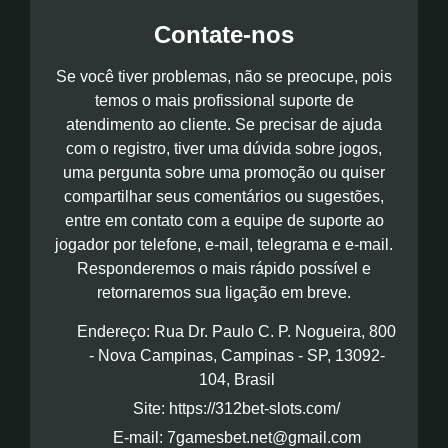
Contate-nos
Se você tiver problemas, não se preocupe, pois
temos o mais profissional suporte de
atendimento ao cliente. Se precisar de ajuda
com o registro, tiver uma dúvida sobre jogos,
uma pergunta sobre uma promoção ou quiser
compartilhar seus comentários ou sugestões,
entre em contato com a equipe de suporte ao
jogador por telefone, e-mail, telegrama e e-mail.
Responderemos o mais rápido possível e
retornaremos sua ligação em breve.
Endereço: Rua Dr. Paulo C. P. Nogueira, 800
- Nova Campinas, Campinas - SP, 13092-
104, Brasil
Site: https://312bet-slots.com/
E-mail:
7gamesbet.net@gmail.com