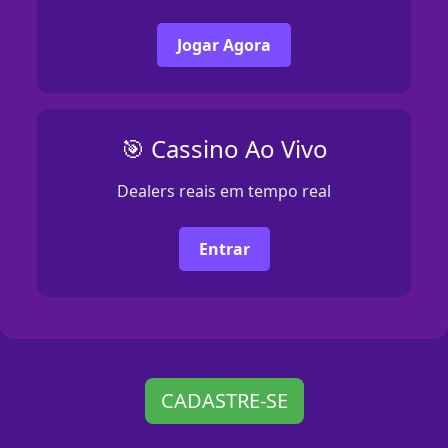
Jogar Agora
🎯 Cassino Ao Vivo
Dealers reais em tempo real
Entrar
CADASTRE-SE