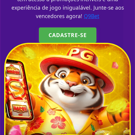
experiência de jogo inigualável. Junte-se aos
vencedores agora!
Q9Bet
CADASTRE-SE