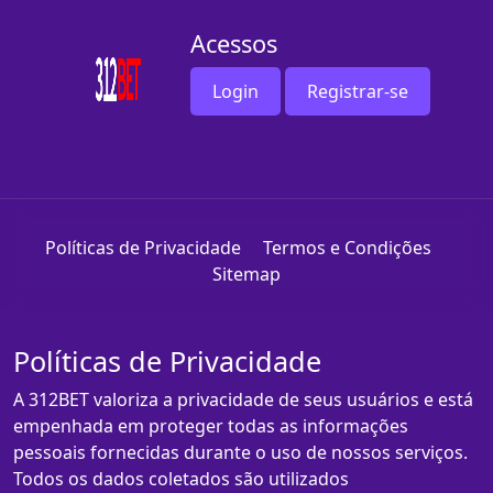
Acessos
Login
Registrar-se
Políticas de Privacidade
Termos e Condições
Sitemap
Políticas de Privacidade
A 312BET valoriza a privacidade de seus usuários e está
empenhada em proteger todas as informações
pessoais fornecidas durante o uso de nossos serviços.
Todos os dados coletados são utilizados