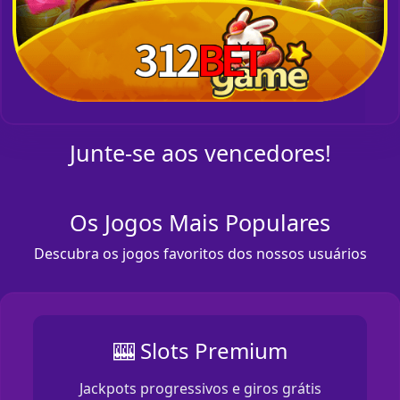
Junte-se aos vencedores!
Os Jogos Mais Populares
Descubra os jogos favoritos dos nossos usuários
🎰 Slots Premium
Jackpots progressivos e giros grátis